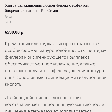
Ультра-увлажняющий лосьон-флюид с эффектом
биоревитализации - ToniCream
Rhea
SKU:
6590,00
р.
Крем-тоник или жидкая сыворотка на основе
особой формы гиалуроновой кислоты, пептида-
филлера и оксигенирующего комплекса
обеспечивает мощное увлажнение, а также
позволяет получить эффект улучшения контура
лица, сопоставимый с инъекциями гиалуроновой
кислоты.
Двойное действие: как лосьон-тоник
восстанавливает гидролипидную мантию после
очищения, а также может использоваться