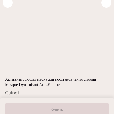
ne
Активизирующая маска для восстановления сияния —
Се
Masque Dynamisant Anti-Fatique
Gu
Guinot
4 
8 680
р.
Купить