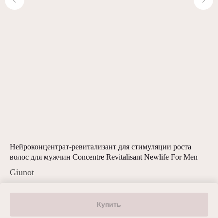
Нейроконцентрат-ревитализант для стимуляции роста
За
волос для мужчин Concentre Revitalisant Newlife For Men
Rep
Giunot
Gu
14 430
р.
8 
Купить