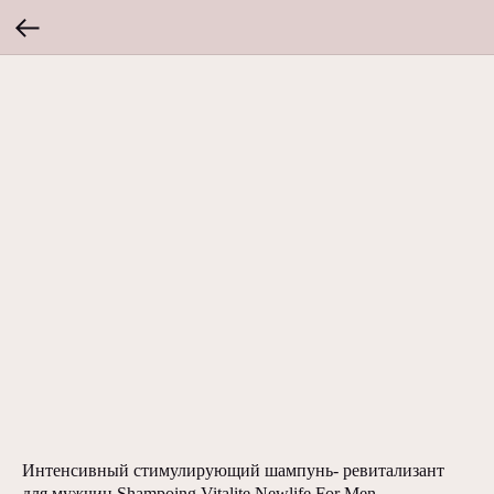
Интенсивный стимулирующий шампунь- ревитализант
для мужчин Shampoing Vitalite Newlife For Men