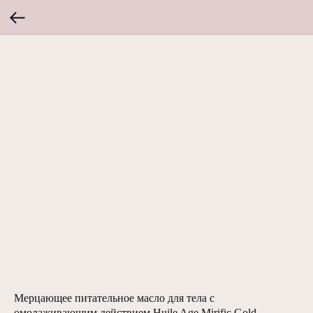
Мерцающее питательное масло для тела с
омолаживающим действием Huile Age Mirific Gold