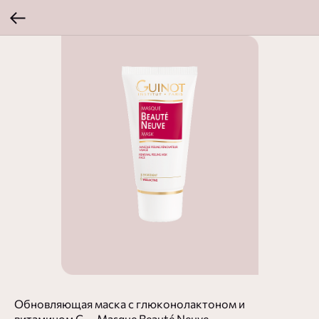
Обновляющая маска с глюконолактоном и
витамином С — Masque Beauté Neuve