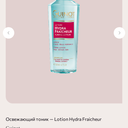
й
Освежающий тоник — Lotion Hydra Fraicheur
Ук
Cr
Guinot