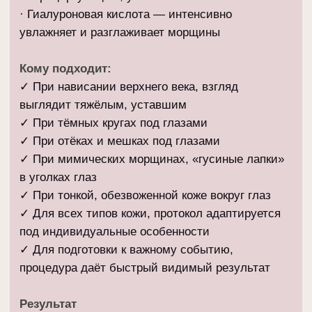
процедура даёт быстрый видимый результат
Результат
Сразу после процедуры:
✓
Взгляд становится более открытым и свежим
— нависание века уменьшается
✓
Тёмные круги и отёки становятся менее
заметными — лицо выглядит отдохнувшим
✓
«Гусиные лапки» становятся менее
выраженными
✓
Макияж ложится ровнее и держится дольше
Курсом:
✓
Устойчивое уменьшение нависания века
✓
Сокращение тёмных кругов и отёков
✓
Стойкое разглаживание мимических морщин
✓
Кожа вокруг глаз становится более плотной и
упругой
Рекомендуемый курс:
3–6 процедур
EYE LIFT
40 мин
9200₽