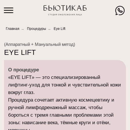
Главная
→
Процедуры
→
Eye Lift
(Аппаратный + Мануальный метод)
EYE LIFT
О процедуре
«EYE LIFT» — это специализированный
лифтинг-уход для тонкой и чувствительной кожи
вокруг глаз.
Процедура сочетает активную космецевтику и
ручной лимфодренажный массаж, чтобы
бороться с тремя главными проблемами этой
зоны: нависание века, тёмные круги и отёки,
морщины.
Активные компоненты работают на клеточном
уровне: укрепляют сосуды, стимулируют
коллаген и увлажняют. Лимфодренажный
массаж запускает отток жидкости и
микроциркуляцию — то, что невозможно
сделать самостоятельно.