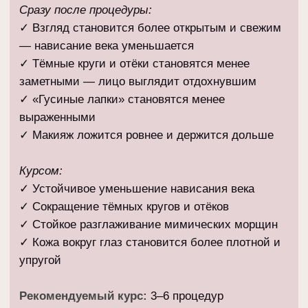
Указанное время включает в себя только прохождение
процедуры
Записаться онлайн
Процедура
Ваше имя
Номер телефона
+7
Я даю согласие на обработку своих
персональных данных в соответствии с
Политикой обработки персональных данных
.
С Политикой обработки персональных данных
ознакомлен (-на) и согласен (-на)
Я
согласен
на получение информационных и
рекламных материалов
Записаться