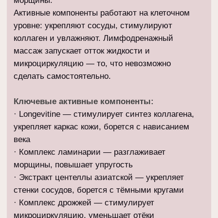
Ключевые активные компоненты:
· Longevitine — стимулирует синтез коллагена,
укрепляет каркас кожи, борется с нависанием
века
· Комплекс ламинарии — разглаживает
морщины, повышает упругость
· Экстракт центеллы азиатской — укрепляет
стенки сосудов, борется с тёмными кругами
· Комплекс дрожжей — стимулирует
микроциркуляцию, уменьшает отёки
· Гиалуроновая кислота — интенсивно
увлажняет и разглаживает морщины
Кому подходит:
✓
При нависании верхнего века, взгляд
выглядит тяжёлым, уставшим
✓
При тёмных кругах под глазами
✓
При отёках и мешках под глазами
✓
При мимических морщинах, «гусиные лапки»
в уголках глаз
✓
При тонкой, обезвоженной коже вокруг глаз
✓
Для всех типов кожи, протокол адаптируется
под индивидуальные особенности
✓
Для подготовки к важному событию,