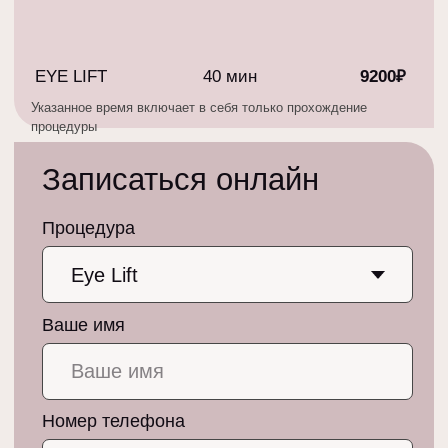
Меню
Адрес
Процедуры
Санкт-Петербург, м.
Петроградская,
О студии
Аптекарский пр.
Специалисты
18А
Контакты
Связаться
Соцсети
+7 (812) 642-65-65