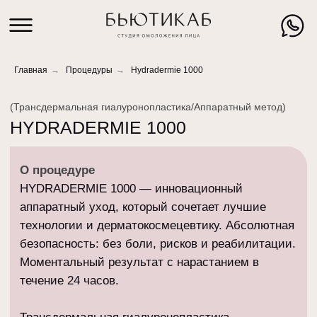
Главная
→
Процедуры
→
Hydradermie 1000
(Трансдермальная гиалуронопластика/Аппаратный метод)
HYDRADERMIE 1000
О процедуре
HYDRADERMIE 1000 — инновационный
аппаратный уход, который сочетает лучшие
технологии и дерматокосмецевтику. Абсолютная
безопасность: без боли, рисков и реабилитации.
Моментальный результат с нарастанием в
течение 24 часов.
Трансдермальная гиалуронопластика
(термальная диффузия) — глубокое
проникновение гиалуроновой кислоты и
витаминов
Динамическая ионизация SMART —
безынъекционная биоревитализация +
стимуляция АТФ