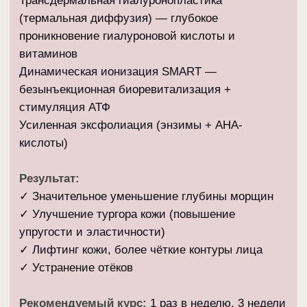
Усиленная эксфолиация (энзимы + АНА-
кислоты)
Результат:
✓ Значительное уменьшение глубины морщин
✓ Улучшение тургора кожи (повышение
упругости и эластичности)
✓ Лифтинг кожи, более чёткие контуры лица
✓ Устранение отёков
Рекомендуемый курс:
1 раз в неделю, 3 недели
HYDRADERMIE Молодость
90 мин
15400₽
Указанное время включает в себя только прохождение
процедуры
Записаться онлайн
Процедура
Ваше имя