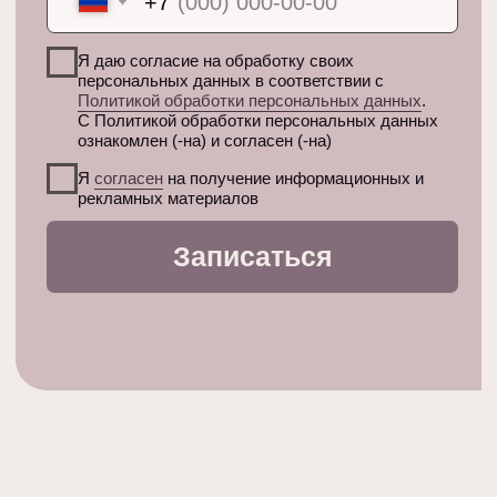
Меню
Адрес
Процедуры
Санкт-Петербург, м.
Петроградская,
О студии
Аптекарский пр.
Специалисты
18А
Контакты
Связаться
Соцсети
+7 (812) 642-65-65
WhatsApp
studio@beautycab.one
Яндекс Карты
2ГИС